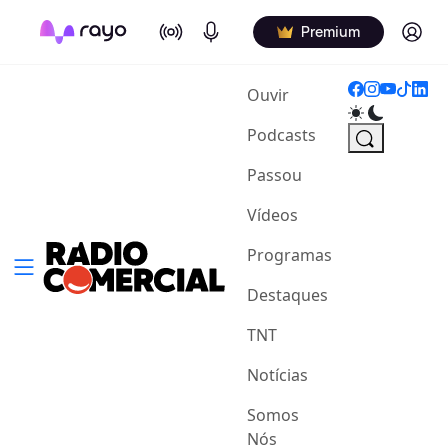
On Air
Podcasts
Log in
Premium
(current)
Ouvir
Podcasts
Passou
Vídeos
Programas
Destaques
TNT
Notícias
Somos
Nós