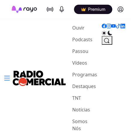
On Air
Podcasts
Log in
Premium
(current)
Ouvir
Podcasts
Passou
Vídeos
Programas
Destaques
TNT
Notícias
Somos
Nós