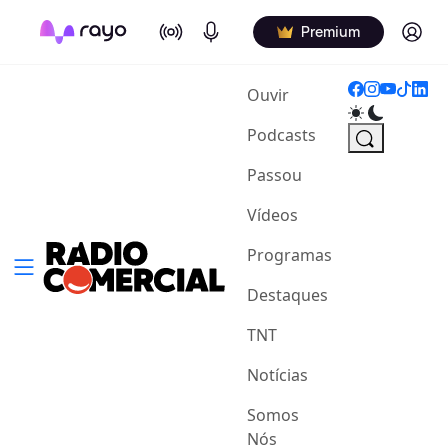
On Air
Podcasts
Log in
Premium
(current)
Ouvir
Podcasts
Passou
Vídeos
Programas
Destaques
TNT
Notícias
Somos
Nós