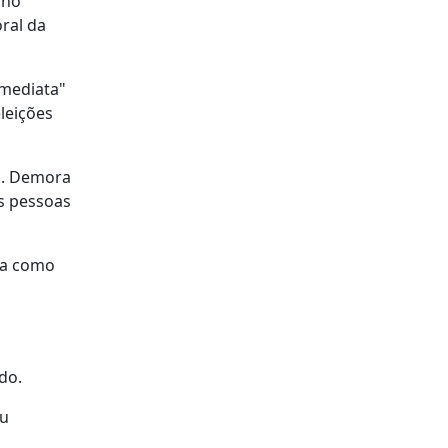
 no
ral da
imediata"
leições
l. Demora
s pessoas
ida como
,
ido.
ou