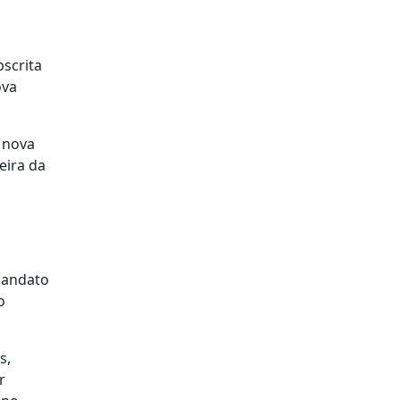
bscrita
ova
 nova
eira da
 mandato
o
s,
r