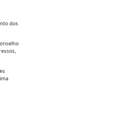
into dos
Conselho
ressos,
ões
xima