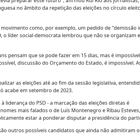
via preparar esse futuro", afirmou Rui Rio aos jornalistas,
esa no âmbito da repetição das eleições no círculo eleito
te movimento como, por exemplo, um pedido de "demissão 
SD, o líder social-democrata lembrou que não se organizam e
guns pensam que se pode fazer em 15 dias, mas é impossíve
sível, discussão do Orçamento do Estado, é impossível. A
alizar as eleições até ao fim da sessão legislativa, entend
só acabe em setembro de 2023.
 liderança do PSD - a marcação das eleições diretas é
nomes mais falados o de Luís Montenegro e Ribau Esteves
licamente estar a ponderar disputar a presidência do part
 são outros possíveis candidatos que ainda não admitiram 