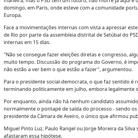
maneira, mas o PSD tem um futuro, não morre já aqui e de
domingo, em Paris, onde esteve com a comunidade portugu
Europa.
Face a movimentações internas com vista a apressar es
de Rio por parte da assembleia distrital de Setúbal do P
internas em 15 dias.
"Não se consegue fazer eleições diretas e congresso, al
muito tempo. Discussão do programa do Governo, é impos
não estão a ver bem o que estão a fazer", argumentou.
Para o presidente social-democrata, o que faz sentido é re
terminando politicamente em julho, embora legalmente 
Por enquanto, ainda não há nenhum candidato assumido à
normalmente o pontapé de saída do processo - sendo os 
presidente da Câmara de Aveiro, o único que afirmou pub
Miguel Pinto Luz, Paulo Rangel ou Jorge Moreira da Silva
afastaram essa hipótese.