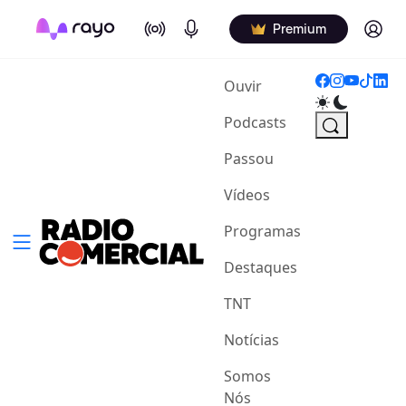
On Air
Podcasts
Log in
Premium
(current)
Ouvir
Podcasts
Passou
Vídeos
Programas
Destaques
TNT
Notícias
Somos
Nós