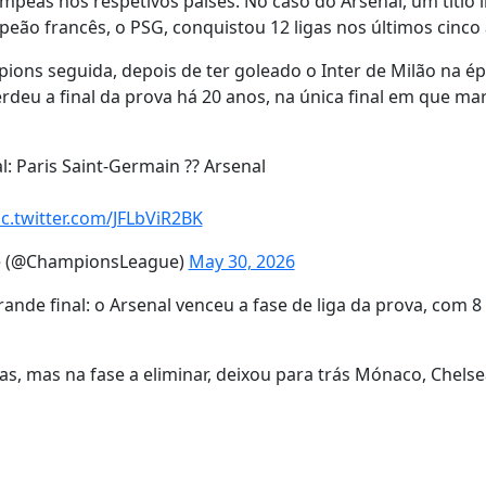
mpeãs nos respetivos países. No caso do Arsenal, um títlo 
eão francês, o PSG, conquistou 12 ligas nos últimos cinco
ons seguida, depois de ter goleado o Inter de Milão na é
rdeu a final da prova há 20 anos, na única final em que ma
: Paris Saint-Germain ?? Arsenal
ic.twitter.com/JFLbViR2BK
e (@ChampionsLeague)
May 30, 2026
de final: o Arsenal venceu a fase de liga da prova, com 8 
tas, mas na fase a eliminar, deixou para trás Mónaco, Chelse