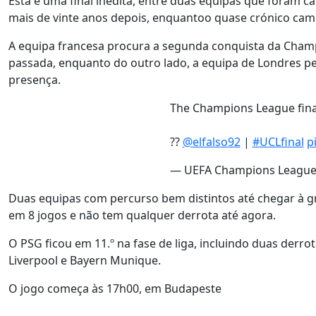
Esta é uma final inédita, entre duas equipas que foram ca
mais de vinte anos depois, enquantoo quase crónico camp
A equipa francesa procura a segunda conquista da Champi
passada, enquanto do outro lado, a equipa de Londres pe
presença.
The Champions League final
??
@elfalso92
|
#UCLfinal
p
— UEFA Champions Leagu
Duas equipas com percurso bem distintos até chegar à gran
em 8 jogos e não tem qualquer derrota até agora.
O PSG ficou em 11.º na fase de liga, incluindo duas derro
Liverpool e Bayern Munique.
O jogo começa às 17h00, em Budapeste