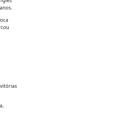
inglês
 anos.
poca
rcou
vitórias
a,