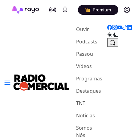
On Air
Podcasts
Log in
Premium
(current)
Ouvir
Podcasts
Passou
Vídeos
Programas
Destaques
TNT
Notícias
Somos
Nós