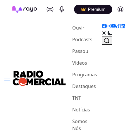
On Air
Podcasts
Log in
Premium
(current)
Ouvir
Podcasts
Passou
Vídeos
Programas
Destaques
TNT
Notícias
Somos
Nós