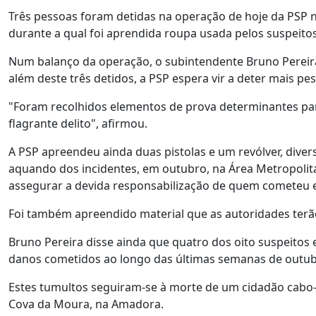
Três pessoas foram detidas na operação de hoje da PSP 
durante a qual foi aprendida roupa usada pelos suspeit
Num balanço da operação, o subintendente Bruno Pereira
além deste três detidos, a PSP espera vir a deter mais p
"Foram recolhidos elementos de prova determinantes par
flagrante delito", afirmou.
A PSP apreendeu ainda duas pistolas e um revólver, dive
aquando dos incidentes, em outubro, na Área Metropolita
assegurar a devida responsabilização de quem cometeu e
Foi também apreendido material que as autoridades terão
Bruno Pereira disse ainda que quatro dos oito suspeitos 
danos cometidos ao longo das últimas semanas de outub
Estes tumultos seguiram-se à morte de um cidadão cabo-ve
Cova da Moura, na Amadora.