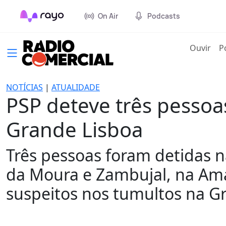
On Air
Podcasts
(cur
Ouvir
P
NOTÍCIAS
|
ATUALIDADE
PSP deteve três pesso
Grande Lisboa
Três pessoas foram detidas n
da Moura e Zambujal, na Ama
suspeitos nos tumultos na G