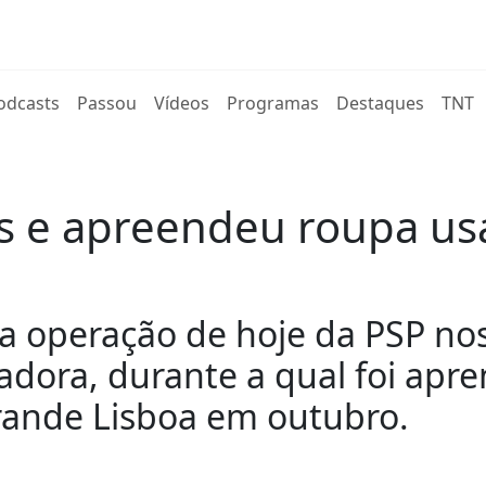
rent)
odcasts
Passou
Vídeos
Programas
Destaques
TNT
as e apreendeu roupa us
a operação de hoje da PSP nos
dora, durante a qual foi apre
rande Lisboa em outubro.