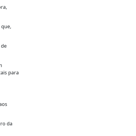
ra,
 que,
 de
m
ais para
 aos
rro da