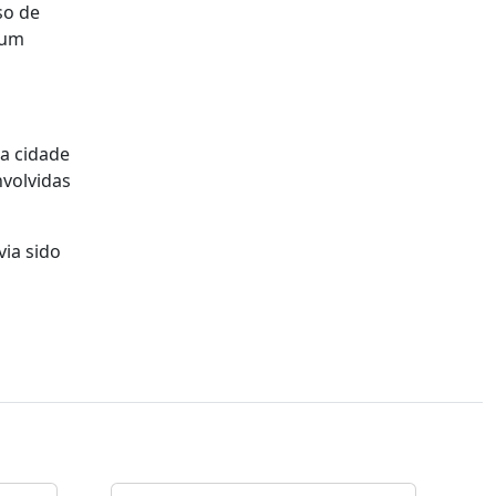
so de
num
na cidade
nvolvidas
via sido