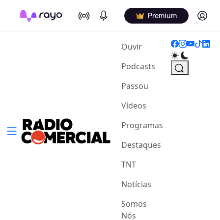
On Air
Podcasts
Log in
Premium
(current)
Ouvir
Podcasts
Passou
Vídeos
Programas
Destaques
TNT
Notícias
Somos
Nós