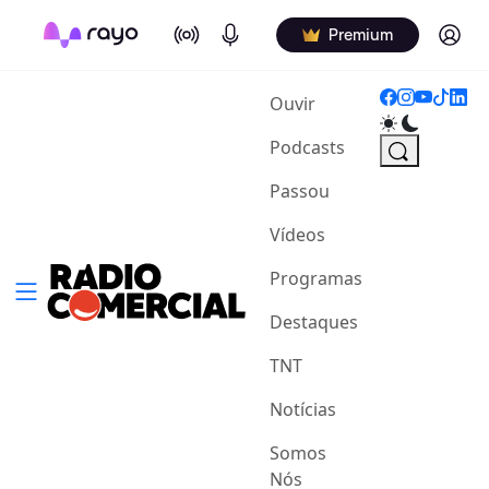
On Air
Podcasts
Log in
Premium
(current)
Ouvir
Podcasts
Passou
Vídeos
Programas
Destaques
TNT
Notícias
Somos
Nós