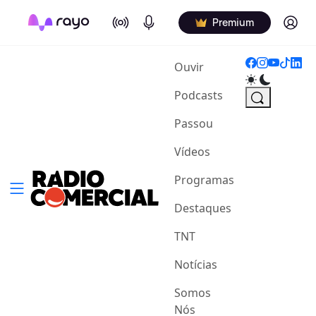
On Air
Podcasts
Log in
Premium
(current)
Ouvir
Podcasts
Passou
Vídeos
Programas
Destaques
TNT
Notícias
Somos
Nós