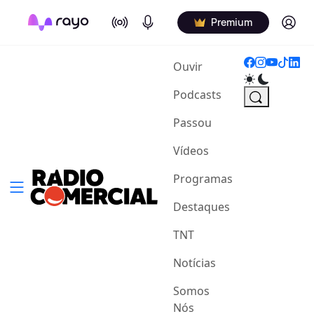
On Air
Podcasts
Log in
Premium
(current)
Ouvir
Podcasts
Passou
Vídeos
Programas
Destaques
TNT
Notícias
Somos
Nós