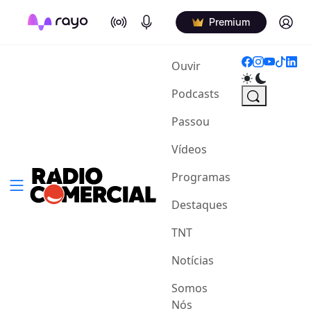
On Air
Podcasts
Log in
Premium
(current)
Ouvir
Podcasts
Passou
Vídeos
Programas
Destaques
TNT
Notícias
Somos
Nós