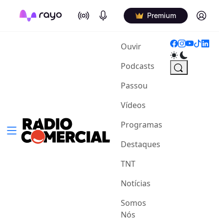
On Air
Podcasts
Log in
Premium
(current)
Ouvir
Podcasts
Passou
Vídeos
Programas
Destaques
TNT
Notícias
Somos
Nós