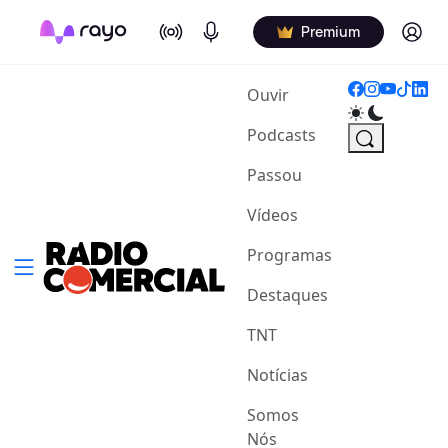
On Air
Podcasts
Log in
Premium
(current)
Ouvir
Podcasts
Passou
Vídeos
Programas
Destaques
TNT
Notícias
Somos
Nós