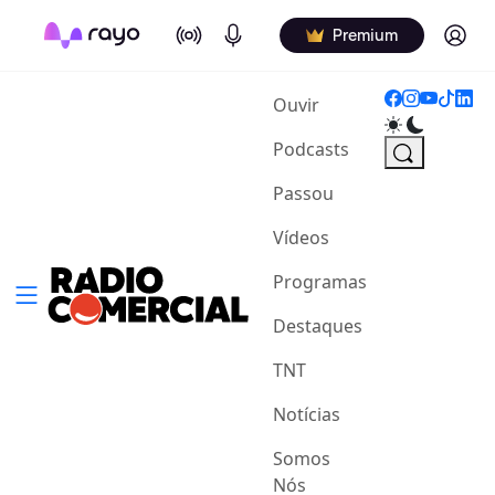
On Air
Podcasts
Log in
Premium
(current)
Ouvir
Podcasts
Passou
Vídeos
Programas
Destaques
TNT
Notícias
Somos
Nós