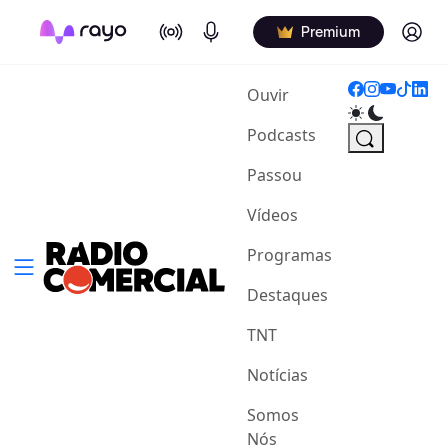
On Air
Podcasts
Log in
Premium
(current)
Ouvir
Podcasts
Passou
Vídeos
Programas
Destaques
TNT
Notícias
Somos
Nós