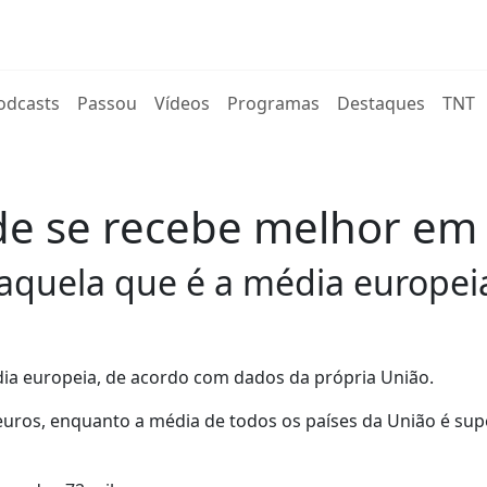
rent)
odcasts
Passou
Vídeos
Programas
Destaques
TNT
e se recebe melhor em i
aquela que é a média europei
édia europeia, de acordo com dados da própria União.
uros, enquanto a média de todos os países da União é supe