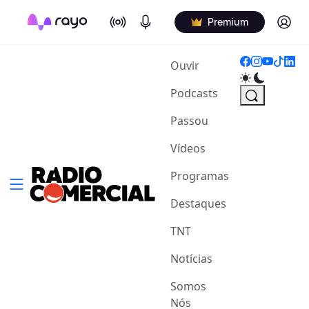
On Air
Podcasts
Log in
Premium
(current)
Ouvir
Podcasts
Passou
Vídeos
Programas
Destaques
TNT
Notícias
Somos
Nós