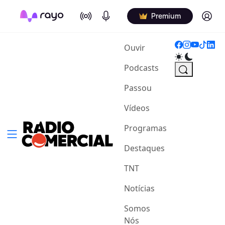
On Air
Podcasts
Log in
Premium
(current)
Ouvir
Podcasts
Passou
Vídeos
Programas
Destaques
TNT
Notícias
Somos
Nós