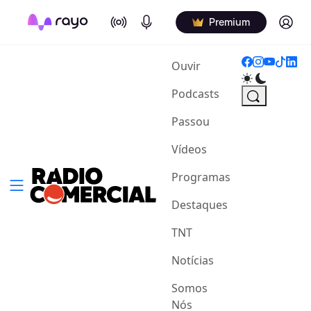
On Air
Podcasts
Log in
Premium
(current)
Ouvir
Podcasts
Passou
Vídeos
Programas
Destaques
TNT
Notícias
Somos
Nós