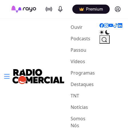
On Air
Podcasts
Log in
Premium
(current)
Ouvir
Podcasts
Passou
Vídeos
Programas
Destaques
TNT
Notícias
Somos
Nós