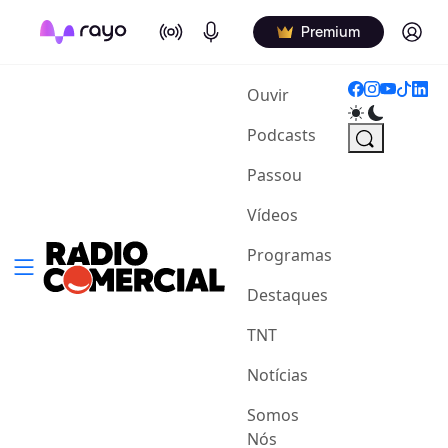
On Air
Podcasts
Log in
Premium
(current)
Ouvir
Podcasts
Passou
Vídeos
Programas
Destaques
TNT
Notícias
Somos
Nós