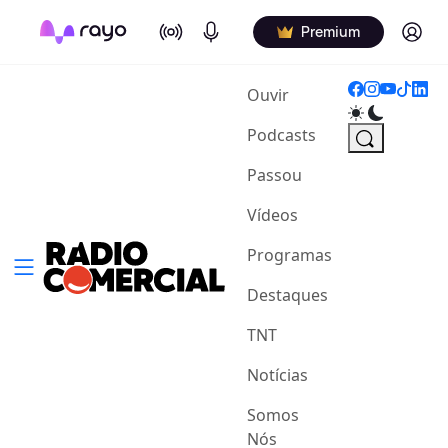
On Air
Podcasts
Log in
Premium
(current)
Ouvir
Podcasts
Passou
Vídeos
Programas
Destaques
TNT
Notícias
Somos
Nós