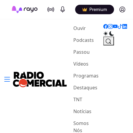
On Air
Podcasts
Log in
Premium
(current)
Ouvir
Podcasts
Passou
Vídeos
Programas
Destaques
TNT
Notícias
Somos
Nós