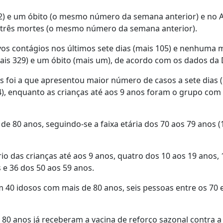
12) e um óbito (o mesmo número da semana anterior) e no 
 e três mortes (o mesmo número da semana anterior).
os contágios nos últimos sete dias (mais 105) e nenhuma 
ais 329) e um óbito (mais um), de acordo com os dados da
os foi a que apresentou maior número de casos a sete dias (
34), enquanto as crianças até aos 9 anos foram o grupo co
e 80 anos, seguindo-se a faixa etária dos 70 aos 79 anos (
o das crianças até aos 9 anos, quatro dos 10 aos 19 anos, 
 e 36 dos 50 aos 59 anos.
 40 idosos com mais de 80 anos, seis pessoas entre os 70 e
0 anos já receberam a vacina de reforço sazonal contra a 