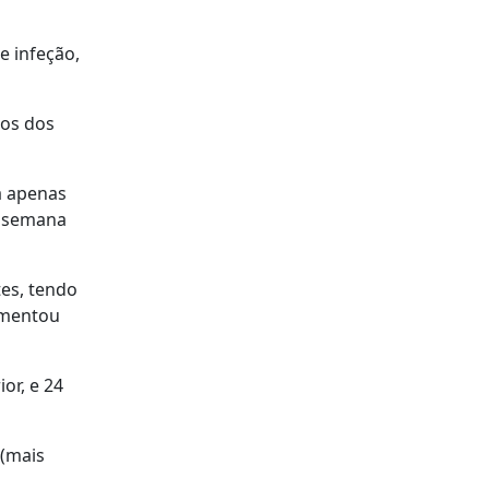
e infeção,
dos dos
a apenas
a semana
tes, tendo
umentou
or, e 24
 (mais