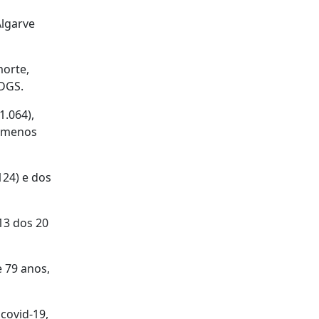
Algarve
morte,
 DGS.
1.064),
m menos
124) e dos
13 dos 20
 79 anos,
covid-19,