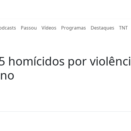
rent)
odcasts
Passou
Vídeos
Programas
Destaques
TNT
5 homícidos por violênc
ano