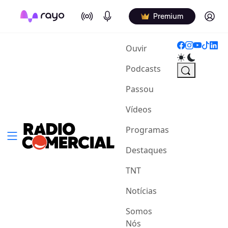
On Air
Podcasts
Log in
Premium
(current)
Ouvir
Podcasts
Passou
Vídeos
Programas
Destaques
TNT
Notícias
Somos
Nós