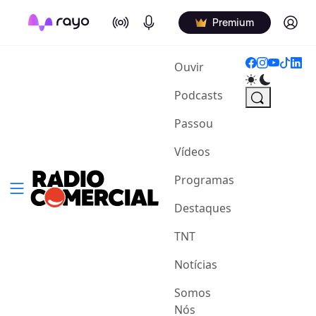
On Air
Podcasts
Log in
Premium
(current)
Ouvir
Podcasts
Passou
Vídeos
Programas
Destaques
TNT
Notícias
Somos
Nós