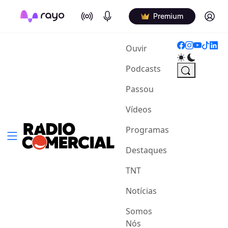
On Air
Podcasts
Log in
Premium
(current)
Ouvir
Podcasts
Passou
Vídeos
Programas
Destaques
TNT
Notícias
Somos
Nós