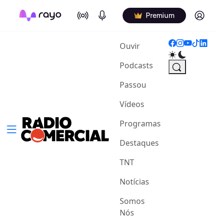
On Air
Podcasts
Log in
Premium
(current)
Ouvir
Podcasts
Passou
Vídeos
Programas
Destaques
TNT
Notícias
Somos
Nós