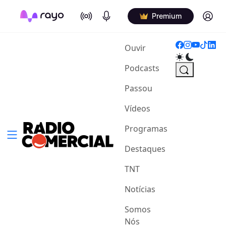
On Air
Podcasts
Log in
Premium
(current)
Ouvir
Podcasts
Passou
Vídeos
Programas
Destaques
TNT
Notícias
Somos
Nós