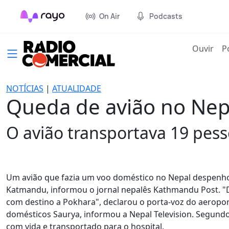
On Air
Podcasts
(cur
Ouvir
P
NOTÍCIAS
|
ATUALIDADE
Queda de avião no Nepa
O avião transportava 19 pess
Um avião que fazia um voo doméstico no Nepal despenho
Katmandu, informou o jornal nepalês Kathmandu Post. "D
com destino a Pokhara", declarou o porta-voz do aeropo
domésticos Saurya, informou a Nepal Television. Segundo
com vida e transportado para o hospital.