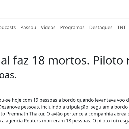
rent)
odcasts
Passou
Vídeos
Programas
Destaques
TNT
l faz 18 mortos. Piloto
oas.
u-se hoje com 19 pessoas a bordo quando levantava voo 
ezanove pessoas, incluindo a tripulação, seguiam a bordo
rto Premnath Thakur. O avião pertence à companhia aérea 
 a agência Reuters morreram 18 pessoas. O piloto foi res