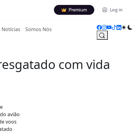
Premium
Log in
Notícias
Somos Nós
 resgatado com vida
de
 do avião
de voos
gatado