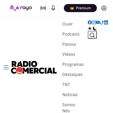
On Air
Podcasts
Log in
Premium
(current)
Ouvir
Podcasts
Passou
Vídeos
Programas
Destaques
TNT
Notícias
Somos
Nós