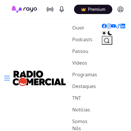
On Air
Podcasts
Log in
Premium
(current)
Ouvir
Podcasts
Passou
Vídeos
Programas
Destaques
TNT
Notícias
Somos
Nós