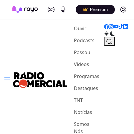
On Air
Podcasts
Log in
Premium
(current)
Ouvir
Podcasts
Passou
Vídeos
Programas
Destaques
TNT
Notícias
Somos
Nós