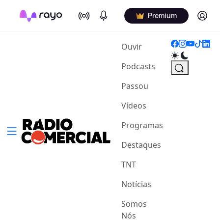
On Air
Podcasts
Log in
Premium
(current)
Ouvir
Podcasts
Passou
Vídeos
Programas
Destaques
TNT
Notícias
Somos
Nós