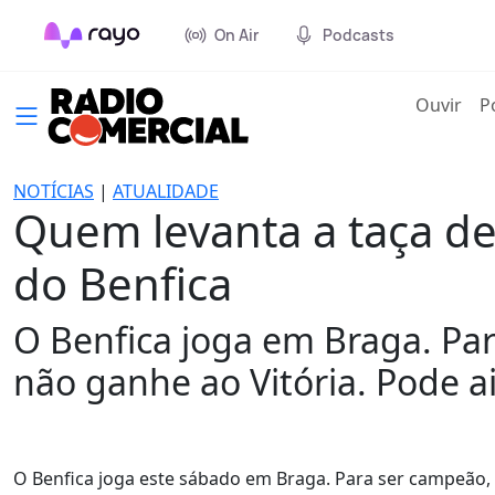
On Air
Podcasts
(cur
Ouvir
P
NOTÍCIAS
|
ATUALIDADE
Quem levanta a taça d
do Benfica
O Benfica joga em Braga. Pa
não ganhe ao Vitória. Pode a
O Benfica joga este sábado em Braga. Para ser campeão, v