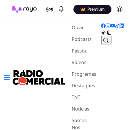
On Air
Podcasts
Log in
Premium
(current)
Ouvir
Podcasts
Passou
Vídeos
Programas
Destaques
TNT
Notícias
Somos
Nós