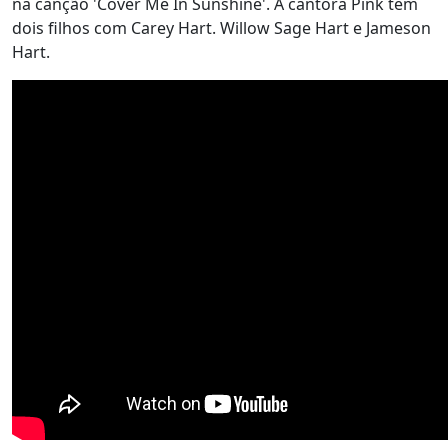
na canção 'Cover Me In Sunshine'. A cantora Pink tem
dois filhos com Carey Hart. Willow Sage Hart e Jameson
Hart.