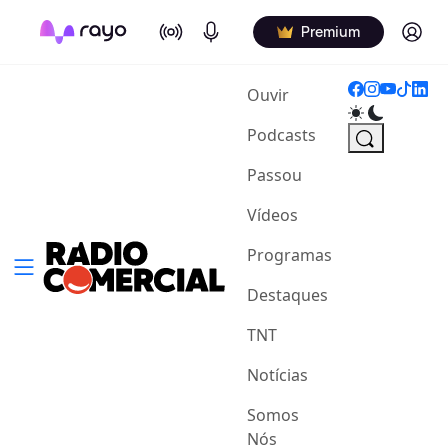
On Air
Podcasts
Log in
Premium
(current)
Ouvir
Podcasts
Passou
Vídeos
Programas
Destaques
TNT
Notícias
Somos
Nós