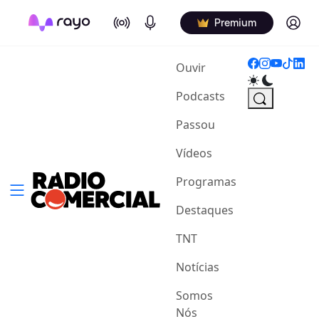
On Air
Podcasts
Log in
Premium
(current)
Ouvir
Podcasts
Passou
Vídeos
Programas
Destaques
TNT
Notícias
Somos
Nós