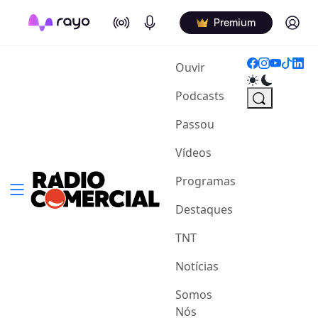
On Air
Podcasts
Log in
Premium
(current)
Ouvir
Podcasts
Passou
Vídeos
Programas
Destaques
TNT
Notícias
Somos
Nós