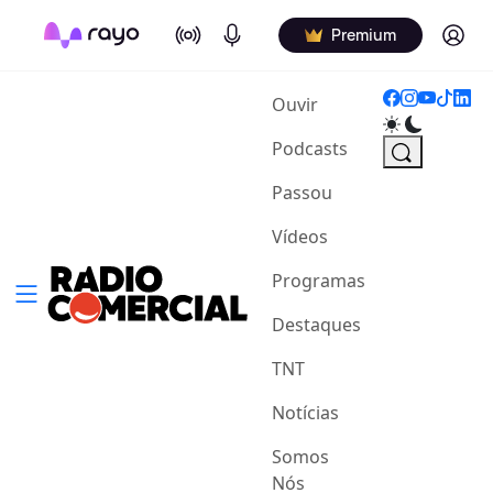
On Air
Podcasts
Log in
Premium
(current)
Ouvir
Podcasts
Passou
Vídeos
Programas
Destaques
TNT
Notícias
Somos
Nós