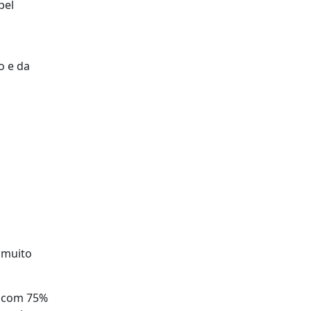
pel
o e da
 muito
, com 75%