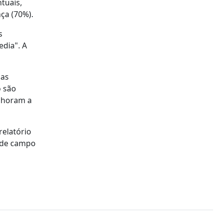
tuais,
ça (70%).
s
dia". A
nas
o são
elhoram a
elatório
o de campo