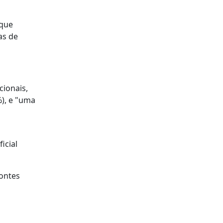
 que
as de
cionais,
%), e "uma
icial
ontes