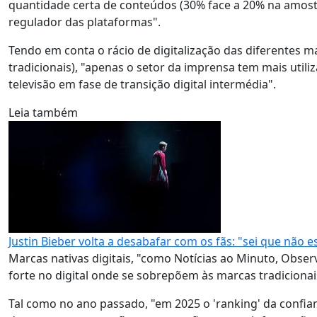
quantidade certa de conteúdos (30% face a 20% na amostr
regulador das plataformas".
Tendo em conta o rácio de digitalização das diferentes ma
tradicionais), "apenas o setor da imprensa tem mais utiliz
televisão em fase de transição digital intermédia".
Leia também
Justin Bieber volta a desabafar com os fãs: "sei que não 
Marcas nativas digitais, "como Notícias ao Minuto, Obs
forte no digital onde se sobrepõem às marcas tradicionai
Tal como no ano passado, "em 2025 o 'ranking' da confia