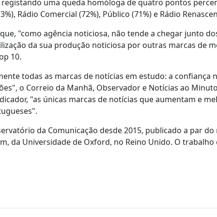
, registando uma queda homóloga de quatro pontos percen
(73%), Rádio Comercial (72%), Público (71%) e Rádio Renascen
que, "como agência noticiosa, não tende a chegar junto do
lização da sua produção noticiosa por outras marcas de me
op 10.
ente todas as marcas de notícias em estudo: a confiança 
ções", o Correio da Manhã, Observador e Notícias ao Minut
indicador, "as únicas marcas de notícias que aumentam e m
tugueses".
vatório da Comunicação desde 2015, publicado a par do r
alism, da Universidade de Oxford, no Reino Unido. O trabalh