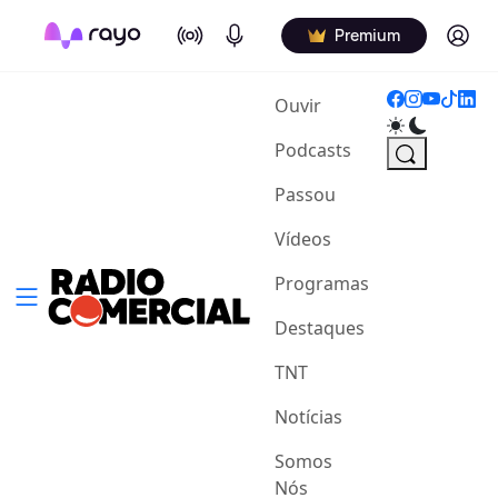
On Air
Podcasts
Log in
Premium
(current)
Ouvir
Podcasts
Passou
Vídeos
Programas
Destaques
TNT
Notícias
Somos
Nós