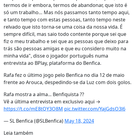
termos de ir embora, termos de abandonar, que isto é
só um trabalho… Mas nós passamos tanto tempo aqui,
e tanto tempo com estas pessoas, tanto tempo neste
relvado que isto torna-se uma coisa da nossa vida. É
sempre difícil, mas saio todo contente porque sei que
fiz o meu trabalho e sei que as pessoas que deixo para
trás são pessoas amigas e que eu considero muito na
minha vida", disse o jogador português numa
entrevista ao BPlay, plataforma do Benfica.
Rafa fez o último jogo pelo Benfica no dia 12 de maio
frente ao Arouca, despedindo-se da Luz com dois golos.
Rafa mostra a alma... Benfiquista ??
Vê a última entrevista em exclusivo aqui →
https://t.co/mE8tQY3O8M
pic.twitter.com/YajGdsO3l6
— SL Benfica (@SLBenfica)
May 18, 2024
Leia também