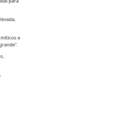
ndai para
elevada,
míticos e
 grande".
s,
,