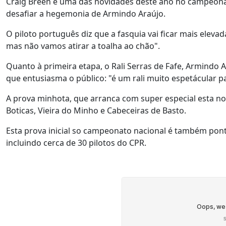
Craig Breen é uma das novidades deste ano no campeonato
desafiar a hegemonia de Armindo Araújo.
O piloto português diz que a fasquia vai ficar mais elevad
mas não vamos atirar a toalha ao chão".
Quanto à primeira etapa, o Rali Serras de Fafe, Armindo
que entusiasma o público: "é um rali muito espetácular 
A prova minhota, que arranca com super especial esta noi
Boticas, Vieira do Minho e Cabeceiras de Basto.
Esta prova inicial so campeonato nacional é também pon
incluindo cerca de 30 pilotos do CPR.