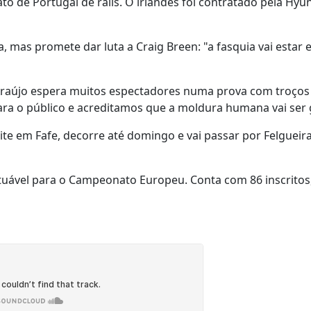
 de Portugal de ralis. O irlandês foi contratado pela Hyu
a, mas promete dar luta a Craig Breen: "a fasquia vai estar 
 Araújo espera muitos espectadores numa prova com troços 
para o público e acreditamos que a moldura humana vai ser
te em Fafe, decorre até domingo e vai passar por Felgueira
tuável para o Campeonato Europeu. Conta com 86 inscritos