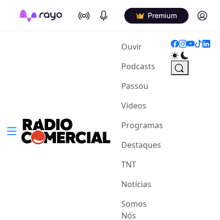
On Air
Podcasts
Log in
Premium
(current)
Ouvir
Podcasts
Passou
Vídeos
Programas
Destaques
TNT
Notícias
Somos
Nós