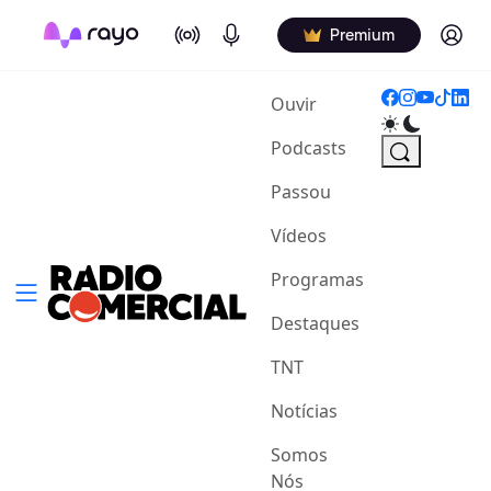
On Air
Podcasts
Log in
Premium
(current)
Ouvir
Podcasts
Passou
Vídeos
Programas
Destaques
TNT
Notícias
Somos
Nós